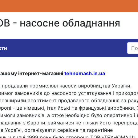
ОВ - насосне обладнання
кти
нашому інтернет-магазині
tehnomash.in.ua
ми продавали промислові насоси виробництва України,
 вимог замовників до насосного устаткування і приходо
 розширили асортимент продаваного обладнання за рах
ропі - це німецькі, італійські та французькі виробники. 
имоги замовників, а отже необхідно було оперативно і 
ладнання з Європи, займатися не тільки його перепрод
в Україні, організувати сервісне та гарантійне
дань у липні 1999 року було створено ТОВ «ТЕХНОМАШ».