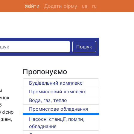
Увійти
(current)
Додати фірму
ua
ru
Пошук
Пропонуємо
Будівельний комплекс
м
Промисловий комплекс
унок
Вода, газ, тепло
З
Промислове обладнання
якісно
ажем,
Насосні станції, помпи,
обладнання