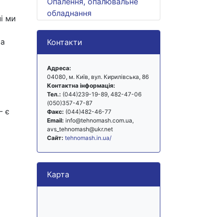
Опалення, опалювальне
обладнання
і ми
та
Контакти
Адреса:
04080, м. Київ, вул. Кирилівська, 86
Контактна інформація:
Тел.:
(044)239-19-89, 482-47-06
(050)357-47-87
- є
Факс:
(044)482-46-77
Email:
info@tehnomash.com.ua,
avs_tehnomash@ukr.net
Сайт:
tehnomash.in.ua/
Карта