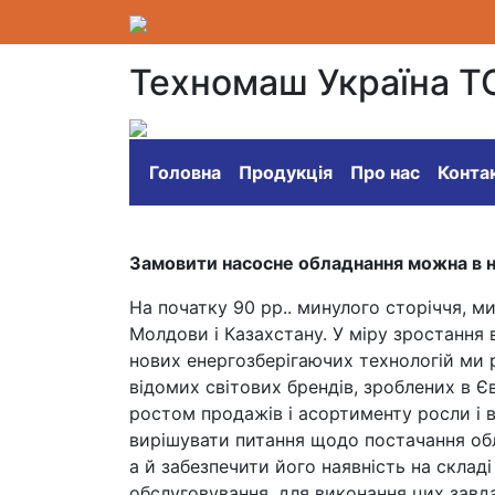
Техномаш Україна Т
Головна
Продукція
Про нас
Конта
Замовити насосне обладнання можна в 
На початку 90 рр.. минулого сторіччя, 
Молдови і Казахстану. У міру зростання
нових енергозберігаючих технологій ми
відомих світових брендів, зроблених в Єв
ростом продажів і асортименту росли і в
вирішувати питання щодо постачання об
а й забезпечити його наявність на складі 
обслуговування, для виконання цих зав